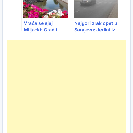
Vraća se sjaj
Najgori zrak opet u
Miljacki: Grad i
Sarajevu: Jedini iz
Kanton udružili
Evrope u neslavnoj
snage
listi