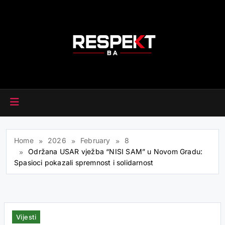
Skip
to
content
RESPEKT.BA
Home
2026
February
8
Održana USAR vježba “NISI SAM” u Novom Gradu:
Spasioci pokazali spremnost i solidarnost
Vijesti