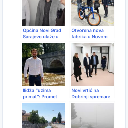
Općina Novi Grad
Otvorena nova
Sarajevo ulaže u
fabrika u Novom
obrazovanje:
Travniku: Snježana
Opremljena
Köpruner gura bh.
učionica u novoj
industriju naprijed
zgradi Fakulteta
zdravstvenih
studija UNSA
Ilidža “uzima
Novi vrtić na
primat”: Promet
Dobrinji spreman:
porastao za preko
Tri grupe i mjesto
400 miliona KM za
za 75 mališana
godinu dana