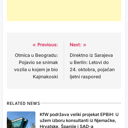
Previous:
Next:
Post
Otmica u Beogradu:
Direktno iz Sarajeva
navigation
Pojavio se snimak
u Berlin: Letovi do
vozila u kojem je bio
24. oktobra, pojačan
Kajmakoski
ljetni raspored
RELATED NEWS
KfW podržava veliki projekat EPBiH: U
užem izboru konsultanti iz Njemačke,
Hrvatske, Španije i SAD-a