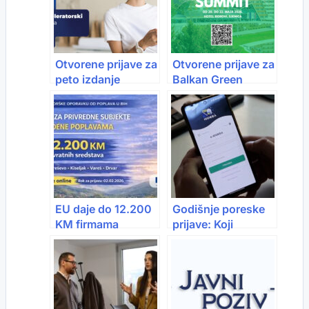
Otvorene prijave za
Otvorene prijave za
peto izdanje
Balkan Green
TechInn programa:
Summit 2026 –
Ako imaš tech
osigurajte svoje
ideju, ali ne i jasan
mjesto
biznis put, TechInn
je program za tebe!
EU daje do 12.200
Godišnje poreske
KM firmama
prijave: Koji
pogođenim
elektronski potpis
poplavama: Prijave
važi, a koji ne?
do 2. februara