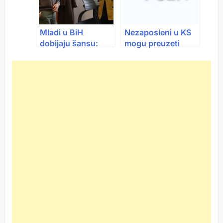
Mladi u BiH
Nezaposleni u KS
dobijaju šansu:
mogu preuzeti
Program koji može
vaučere i aplicirati
zaustaviti odlazak
za nove programe
iz zemlje
zapošljavanja