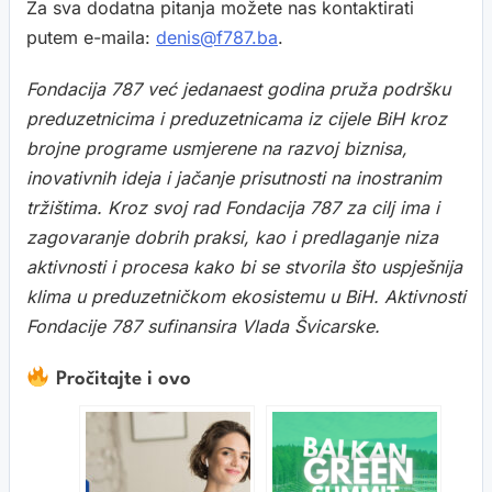
Za sva dodatna pitanja možete nas kontaktirati
putem e-maila:
denis@f787.ba
.
Fondacija 787 već jedanaest godina pruža podršku
preduzetnicima i preduzetnicama iz cijele BiH kroz
brojne programe usmjerene na razvoj biznisa,
inovativnih ideja i jačanje prisutnosti na inostranim
tržištima. Kroz svoj rad Fondacija 787 za cilj ima i
zagovaranje dobrih praksi, kao i predlaganje niza
aktivnosti i procesa kako bi se stvorila što uspješnija
klima u preduzetničkom ekosistemu u BiH. Aktivnosti
Fondacije 787 sufinansira Vlada Švicarske.
Pročitajte i ovo