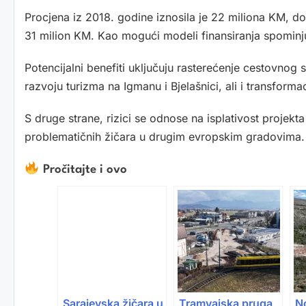
Procjena iz 2018. godine iznosila je 22 miliona KM, dok
31 milion KM. Kao mogući modeli finansiranja spominju
Potencijalni benefiti uključuju rasterećenje cestovnog 
razvoju turizma na Igmanu i Bjelašnici, ali i transforma
S druge strane, rizici se odnose na isplativost projekta
problematičnih žičara u drugim evropskim gradovima.
Pročitajte i ovo
Sarajevska žičara u
Tramvajska pruga
N