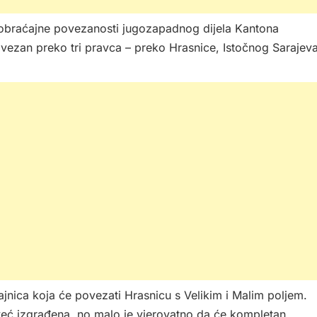
e saobraćajne povezanosti jugozapadnog dijela Kantona
vezan preko tri pravca – preko Hrasnice, Istočnog Sarajev
nica koja će povezati Hrasnicu s Velikim i Malim poljem.
i već izgrađena, no malo je vjerovatno da će kompletan