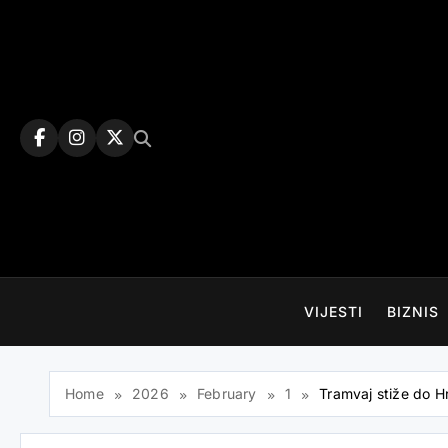
Skip
to
content
VIJESTI
BIZNIS
Home
2026
February
1
Tramvaj stiže do H