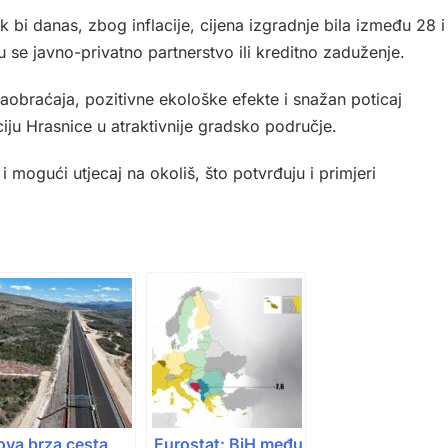
 bi danas, zbog inflacije, cijena izgradnje bila između 28 i
 se javno-privatno partnerstvo ili kreditno zaduženje.
saobraćaja, pozitivne ekološke efekte i snažan poticaj
ciju Hrasnice u atraktivnije gradsko područje.
 i mogući utjecaj na okoliš, što potvrđuju i primjeri
ova brza cesta
Eurostat: BiH među