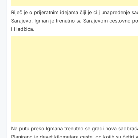
Riječ je o prijeratnim idejama čiji je cilj unapređenj
Sarajevo. Igman je trenutno sa Sarajevom cestovno po
i Hadžića.
Na putu preko Igmana trenutno se gradi nova saobraćaj
Planirano je devet kilometara ceste, od kojih su četir