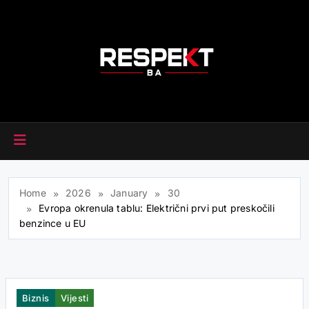
Skip
to
content
RESPEKT.BA
Home
2026
January
30
Evropa okrenula tablu: Električni prvi put preskočili
benzince u EU
Biznis
Vijesti