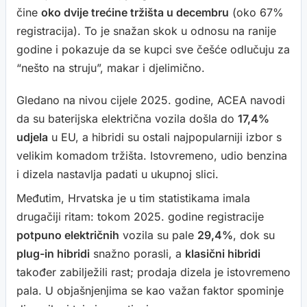
čine
oko dvije trećine tržišta u decembru
(oko 67%
registracija). To je snažan skok u odnosu na ranije
godine i pokazuje da se kupci sve češće odlučuju za
“nešto na struju”, makar i djelimično.
Gledano na nivou cijele 2025. godine, ACEA navodi
da su baterijska električna vozila došla do
17,4%
udjela
u EU, a hibridi su ostali najpopularniji izbor s
velikim komadom tržišta. Istovremeno, udio benzina
i dizela nastavlja padati u ukupnoj slici.
Međutim, Hrvatska je u tim statistikama imala
drugačiji ritam: tokom 2025. godine registracije
potpuno električnih
vozila su pale
29,4%
, dok su
plug-in hibridi
snažno porasli, a
klasični hibridi
također zabilježili rast; prodaja dizela je istovremeno
pala. U objašnjenjima se kao važan faktor spominje