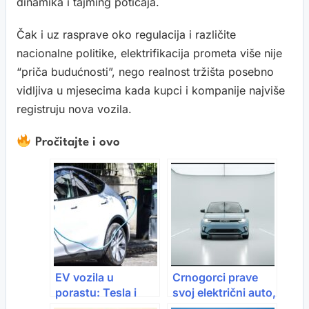
dinamika i tajming poticaja.
Čak i uz rasprave oko regulacija i različite
nacionalne politike, elektrifikacija prometa više nije
“priča budućnosti”, nego realnost tržišta posebno
vidljiva u mjesecima kada kupci i kompanije najviše
registruju nova vozila.
Pročitajte i ovo
EV vozila u
Crnogorci prave
porastu: Tesla i
svoj električni auto,
BYD bilježe skok
zove se EVOM