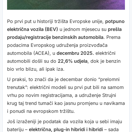
Po prvi put u historiji tržišta Evropske unije,
potpuno
električna vozila (BEV)
u jednom mjesecu su
prešla
prodaju/registracije benzinskih automobila
. Prema
podacima Evropskog udruženja proizvođača
automobila (ACEA), u
decembru 2025.
električni
automobili došli su do
22,6% udjela
, dok je benzin
bio vrlo blizu, ali ipak iza.
U praksi, to znači da je decembar donio “prelomni
trenutak”: električni modeli su prvi put bili na samom
vrhu po novim registracijama, a udruženje Strujni
krug taj trend tumači kao jasnu promjenu u navikama
i ponudi na evropskom tržištu.
Još izraženiji je podatak da vozila koja u sebi imaju
bateriju –
električna, plug-in hibridi i hibridi
– sada