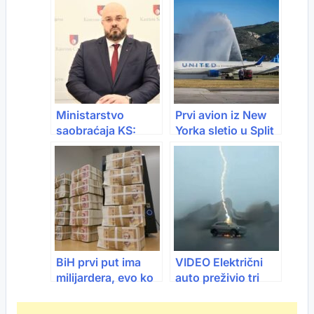
prodaje u Evropi
Ministarstvo
Prvi avion iz New
saobraćaja KS:
Yorka sletio u Split
Sarajevo će prvi
put u historiji imati
električne
autobuse u javnom
prevozu
BiH prvi put ima
VIDEO Električni
milijardera, evo ko
auto preživio tri
još ulazi u Top 100
udara groma:
Putnici ostali živi