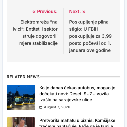
Previous:
Next:
Post
Elektromreža “na
Poskupljenje plina
navigation
ivici”: Entiteti i sektor
stiglo: U FBiH
struje dogovorili
poskupljuje za 3,99
mjere stabilizacije
posto počevši od 1.
januara ove godine
RELATED NEWS
Ko je danas čekao autobus, mogao je
dočekati novi: Deset ISUZU vozila
izašlo na sarajevske ulice
August 7, 2026
Pretvorila mahalu u biznis: Komšijske
tračeve naplaćuje, kaže da je kupila