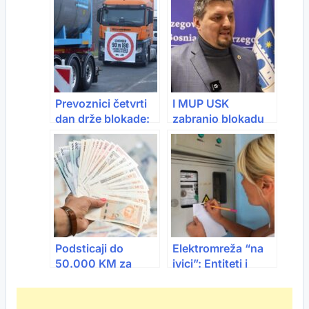
obustavu blokada –
blokade granica i
privreda trpi
rast cijena do 30%
ogromnu štetu
Prevoznici četvrti
I MUP USK
dan drže blokade:
zabranio blokadu
Granice zatvorene
granica od strane
za kamione, šteta i
prevoznika
do 100 miliona eura
dnevno
Podsticaji do
Elektromreža “na
50.000 KM za
ivici”: Entiteti i
firme u RS:
sektor struje
Otvoreni javni
dogovorili mjere