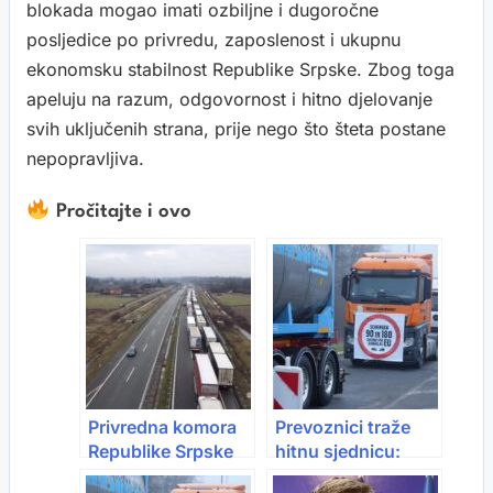
blokada mogao imati ozbiljne i dugoročne
posljedice po privredu, zaposlenost i ukupnu
ekonomsku stabilnost Republike Srpske. Zbog toga
apeluju na razum, odgovornost i hitno djelovanje
svih uključenih strana, prije nego što šteta postane
nepopravljiva.
Pročitajte i ovo
Privredna komora
Prevoznici traže
Republike Srpske
hitnu sjednicu:
apeluje na hitnu
Prijete nove