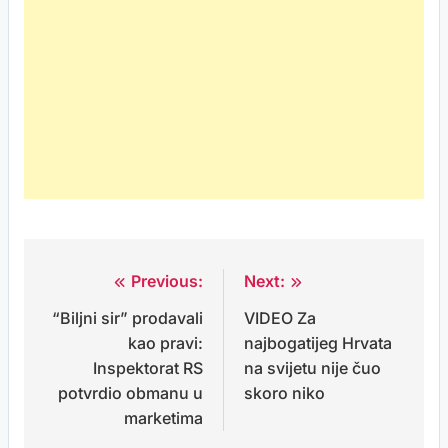
Previous:
Next:
Post
“Biljni sir” prodavali
VIDEO Za
navigation
kao pravi:
najbogatijeg Hrvata
Inspektorat RS
na svijetu nije čuo
potvrdio obmanu u
skoro niko
marketima