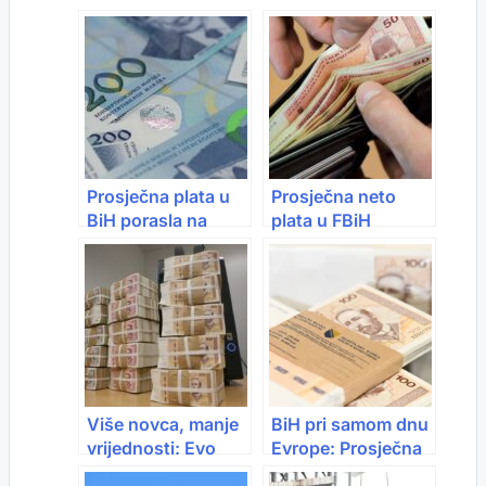
Prosječna plata u
Prosječna neto
BiH porasla na
plata u FBiH
1.680 KM: Evo ko
porasla na 1.594
zarađuje najviše
KM: Rast od 16% u
2025. godini
Više novca, manje
BiH pri samom dnu
vrijednosti: Evo
Evrope: Prosječna
kolika je plata u
plata više nego