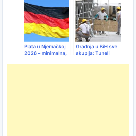
FBiH
duplo manja od EU
prosjeka
Plata u Njemačkoj
Gradnja u BiH sve
2026 – minimalna,
skuplja: Tuneli
prosječna i po
najviše “udarili” po
satnici (detaljan
džepu
vodič)