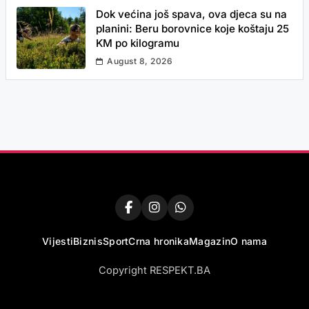
Dok većina još spava, ova djeca su na
planini: Beru borovnice koje koštaju 25
KM po kilogramu
August 8, 2026
Vijesti
Biznis
Sport
Crna hronika
Magazin
O nama
Copyright RESPEKT.BA