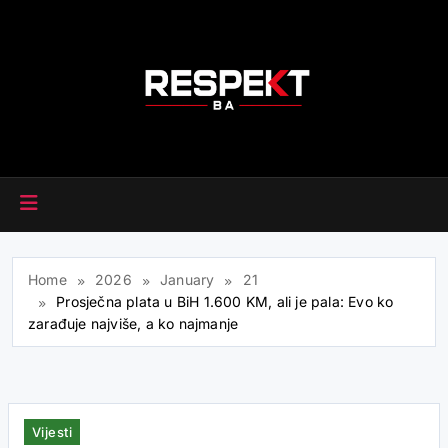
Skip
to
content
RESPEKT.BA
Home
2026
January
21
Prosječna plata u BiH 1.600 KM, ali je pala: Evo ko
zarađuje najviše, a ko najmanje
Vijesti