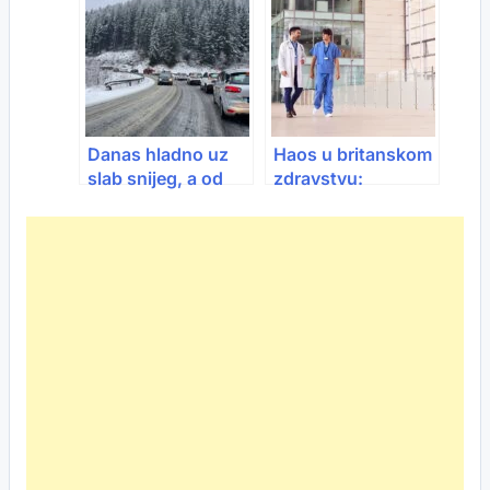
službi pacijenata
ide u KS
Danas hladno uz
Haos u britanskom
slab snijeg, a od
zdravstvu:
petka još gore:
Medicinske sestre
Poledica u
rade posao
nizinama i snijeg u
doktora, pacijenti u
višim krajevima
strahu