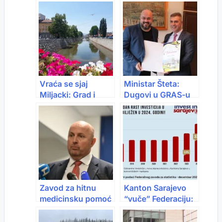
Vraća se sjaj
Ministar Šteta:
Miljacki: Grad i
Dugovi u GRAS-u
Kanton udružili
se smanjuju
snage
Zavod za hitnu
Kanton Sarajevo
medicinsku pomoć
“vuče” Federaciju:
KS – Novo vozilo za
Gotovo svaka treća
hemodijalizu u
marka investicija