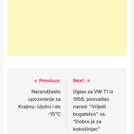
Previous:
Next:
Post
Narandžasto
Oglas za VW T1 iz
navigation
upozorenje za
1956. posvađao
Krajinu: Ujutro i do
narod: “Vrijedi
-15°C
bogatstvo” vs.
“Dobro je za
kokošinjac”