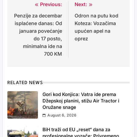
Previous:
Next:
Post
Penzije za decembar
Odron na putu kod
navigation
isplaćene danas: Od
Koteza: Vozačima
januara povećanje
upućen apel na
do 17 posto,
oprez
minimalna ide na
700 KM
RELATED NEWS
Gori kod Konjica: Vatra ide prema
Džepskoj planini, stižu Air Tractor i
Oružane snage
August 6, 2026
BiH traži od EU „reset“ dana za
profesionalne vozače: Privremeno