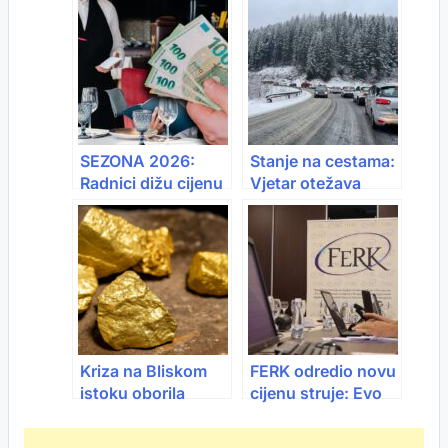
tona mlijeka do 8,5
preko Save pri
tona praha
kraju, vožnja do
130 km/h
SEZONA 2026:
Stanje na cestama:
Radnici dižu cijenu
Vjetar otežava
– bez 1.500 € niko
vožnju u više
neće raditi!
gradova, snijeg na
višim predjelima
Kriza na Bliskom
FERK odredio novu
istoku oborila
cijenu struje: Evo
cijenu zlata
koliko će koštati
kilovat u martu