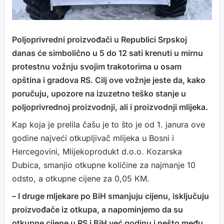
Poljoprivredni proizvođači u Republici Srpskoj
danas će simbolično u 5 do 12 sati krenuti u mirnu
protestnu vožnju svojim trakotorima u osam
opština i gradova RS. Cilj ove vožnje jeste da, kako
poručuju, upozore na izuzetno teško stanje u
poljoprivrednoj proizvodnji, ali i proizvodnji mlijeka.
Kap koja je prelila čašu je to što je od 1. janura ove
godine najveći otkupljivač mlijeka u Bosni i
Hercegovini, Mlijekoprodukt d.o.o. Кozarska
Dubica, smanjio otkupne količine za najmanje 10
odsto, a otkupne cijene za 0,05 КM.
– I druge mljekare po BiH smanjuju cijenu, isključuju
proizvođače iz otkupa, a napominjemo da su
otkupne cijene u RS i BiH već godinu i nešto među