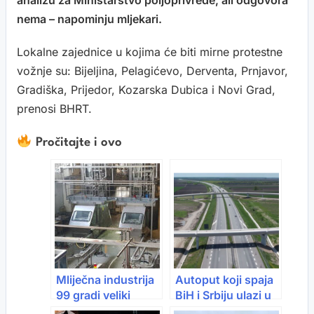
analizu za Ministarstvo poljoprivrede, ali odgovora
nema – napominju mljekari.
Lokalne zajednice u kojima će biti mirne protestne
vožnje su: Bijeljina, Pelagićevo, Derventa, Prnjavor,
Gradiška, Prijedor, Kozarska Dubica i Novi Grad,
prenosi BHRT.
Pročitajte i ovo
Mliječna industrija
Autoput koji spaja
99 gradi veliki
BiH i Srbiju ulazi u
pogon: Od 100
završnicu: Most