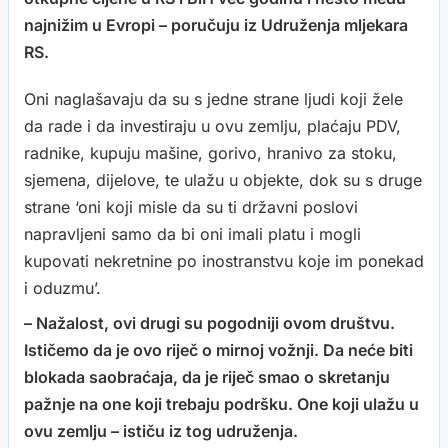
najnižim u Evropi – poručuju iz Udruženja mljekara
RS.
Oni naglašavaju da su s jedne strane ljudi koji žele
da rade i da investiraju u ovu zemlju, plaćaju PDV,
radnike, kupuju mašine, gorivo, hranivo za stoku,
sjemena, dijelove, te ulažu u objekte, dok su s druge
strane ‘oni koji misle da su ti državni poslovi
napravljeni samo da bi oni imali platu i mogli
kupovati nekretnine po inostranstvu koje im ponekad
i oduzmu’.
– Nažalost, ovi drugi su pogodniji ovom društvu.
Ističemo da je ovo riječ o mirnoj vožnji. Da neće biti
blokada saobraćaja, da je riječ smao o skretanju
pažnje na one koji trebaju podršku. One koji ulažu u
ovu zemlju – ističu iz tog udruženja.