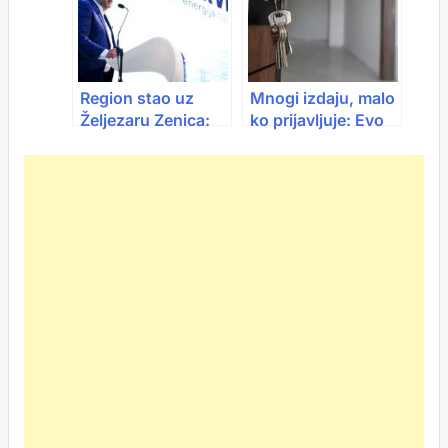
Region stao uz
Mnogi izdaju, malo
Željezaru Zenica:
ko prijavljuje: Evo
“Moramo sačuvati
šta kažu poreznici i
proizvodnju i
inspekcija
radnike”