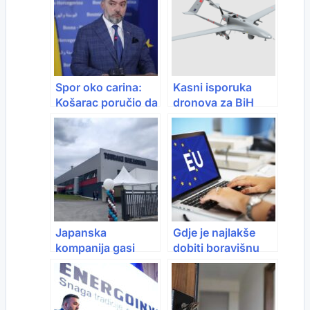
Spor oko carina:
Kasni isporuka
Košarac poručio da
dronova za BiH
treba štititi domaću
proizvodnju
Japanska
Gdje je najlakše
kompanija gasi
dobiti boravišnu
fabriku u Americi,
dozvolu u Evropi:
proizvodnju seli u
Portugal, Španija,
BiH
Grčka i još 4 zemlje