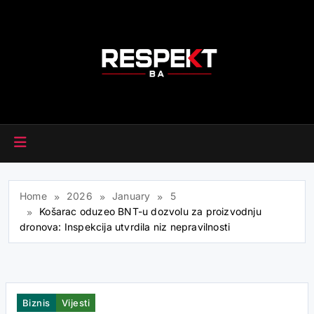
Skip
to
content
RESPEKT.BA
Home
2026
January
5
Košarac oduzeo BNT-u dozvolu za proizvodnju
dronova: Inspekcija utvrdila niz nepravilnosti
Biznis
Vijesti