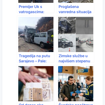
Premijer Uk s
Proglašena
vatrogascima:
vanredna situacija
Sigurnost građana
u Foči: Drina raste,
je prioritet,
traži se smanjenje
nastavljamo jačati
rada HE “Mratinje”
kapacitete civilne
zaštite
Tragedija na putu
Zimske službe u
Sarajevo – Pale:
najvišem stepenu
Poginula članica
pripravnosti u
Planinarskog kluba
Hrvatskoj
“Goražde-Maglić”