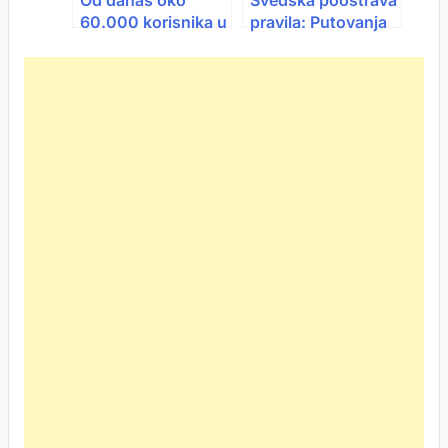
Od danas oko
Švedska pooštrava
60.000 korisnika u
pravila: Putovanja
FBiH dobija veće
u matičnu zemlju
naknade:
mogu značiti
Invalidnina ide na
gubitak zaštite
870, a za civilne
žrtve rata do 1.800
KM