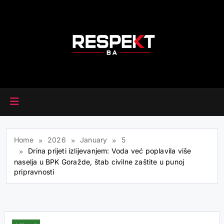
Skip
to
content
RESPEKT.BA
Home
2026
January
5
Drina prijeti izlijevanjem: Voda već poplavila više
naselja u BPK Goražde, štab civilne zaštite u punoj
pripravnosti