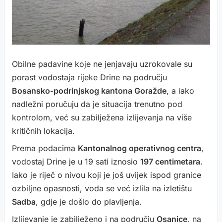
Obilne padavine koje ne jenjavaju uzrokovale su
porast vodostaja rijeke Drine na području
Bosansko-podrinjskog kantona Goražde
, a iako
nadležni poručuju da je situacija trenutno pod
kontrolom, već su zabilježena izlijevanja na više
kritičnih lokacija.
Prema podacima
Kantonalnog operativnog centra
,
vodostaj Drine je u 19 sati iznosio
197 centimetara
.
Iako je riječ o nivou koji je još uvijek ispod granice
ozbiljne opasnosti, voda se već izlila na izletištu
Sadba
, gdje je došlo do plavljenja.
Izlijevanje je zabilježeno i na području
Osanice
, na