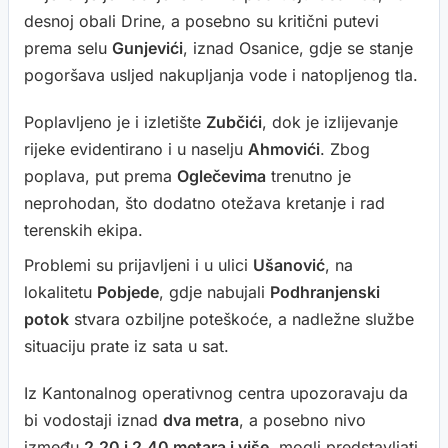
desnoj obali Drine, a posebno su kritični putevi
prema selu
Gunjevići
, iznad Osanice, gdje se stanje
pogoršava usljed nakupljanja vode i natopljenog tla.
Poplavljeno je i izletište
Zubčići
, dok je izlijevanje
rijeke evidentirano i u naselju
Ahmovići
. Zbog
poplava, put prema
Oglečevima
trenutno je
neprohodan, što dodatno otežava kretanje i rad
terenskih ekipa.
Problemi su prijavljeni i u ulici
Ušanović
, na
lokalitetu
Pobjede
, gdje nabujali
Podhranjenski
potok
stvara ozbiljne poteškoće, a nadležne službe
situaciju prate iz sata u sat.
Iz Kantonalnog operativnog centra upozoravaju da
bi vodostaji iznad
dva metra
, a posebno nivo
između
2,20 i 2,40 metara i više
, mogli predstavljati