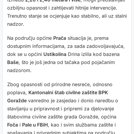
ozbiljnu opasnost i zahtijevati hitnije intervencije.
Trenutno stanje se ocjenjuje kao stabilno, ali uz stalni
nadzor.
Na području općine
Prača
situacija je, prema
dostupnim informacijama, za sada zadovoljavajuća,
dok se u općini
Ustikolina
Drina izlila kod bazena
Baše
, što je još jedna od tačaka pod pojačanim
nadzorom.
Zbog opasnosti od prirodne nesreće, odnosno
poplava,
Kantonalni štab civilne zaštite BPK
Goražde
vanredno je zasjedao i donio naredbu o
stavljanju u pripravnost i pripremi za djelovanje
štabovima civilne zaštite grada Goražde, općina
Foča
i
Pale u FBiH
, kao i svim službama zaštite i
spašavanja i privrednim subjektima na području