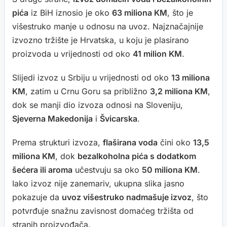
pića
iz BiH iznosio je oko
63 miliona KM
, što je
višestruko manje u odnosu na uvoz. Najznačajnije
izvozno tržište je Hrvatska, u koju je plasirano
proizvoda u vrijednosti od oko
41 milion KM
.
Slijedi izvoz u Srbiju u vrijednosti od oko
13 miliona
KM
, zatim u Crnu Goru sa približno
3,2 miliona KM
,
dok se manji dio izvoza odnosi na Sloveniju,
Sjeverna Makedonija
i
Švicarska
.
Prema strukturi izvoza,
flaširana voda
čini oko
13,5
miliona KM
, dok
bezalkoholna pića s dodatkom
šećera ili aroma
učestvuju sa oko
50 miliona KM
.
Iako izvoz nije zanemariv, ukupna slika jasno
pokazuje da
uvoz višestruko nadmašuje izvoz
, što
potvrđuje snažnu zavisnost domaćeg tržišta od
stranih proizvođača.