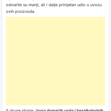
ostvarile su manji, ali i dalje primjetan udio u uvozu
ovih proizvoda.
S druge strane,
izvoz domaćih voda i bezalkoholnih