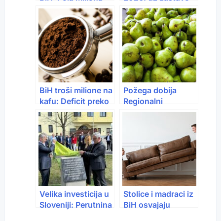
ljudi otišlo u 10
BiH, Hrvatske,
godina
Srbije, Crne Gore,
Slovenije i Sjeverne
Makedonije
BiH troši milione na
Požega dobija
kafu: Deficit preko
Regionalni
210 miliona KM!
distributivni centar
vrijedan 15,6
miliona eura
Velika investicija u
Stolice i madraci iz
Sloveniji: Perutnina
BiH osvajaju
Ptuj ulaže skoro
Evropu: Izvoz