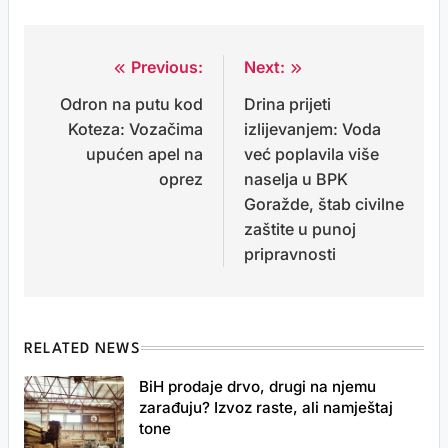
Previous:
Next:
Post
Odron na putu kod
Drina prijeti
navigation
Koteza: Vozačima
izlijevanjem: Voda
upućen apel na
već poplavila više
oprez
naselja u BPK
Goražde, štab civilne
zaštite u punoj
pripravnosti
RELATED NEWS
BiH prodaje drvo, drugi na njemu
zarađuju? Izvoz raste, ali namještaj
tone