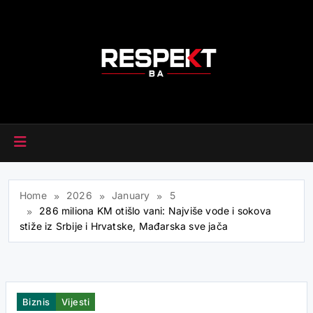
Skip
to
content
RESPEKT.BA
Home
2026
January
5
286 miliona KM otišlo vani: Najviše vode i sokova
stiže iz Srbije i Hrvatske, Mađarska sve jača
Biznis
Vijesti