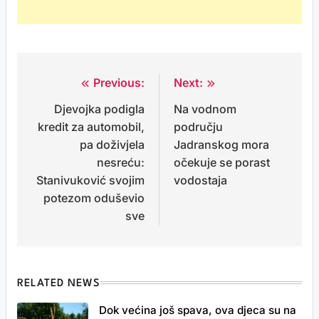
Previous:
Next:
Post
Djevojka podigla
Na vodnom
navigation
kredit za automobil,
području
pa doživjela
Jadranskog mora
nesreću:
očekuje se porast
Stanivuković svojim
vodostaja
potezom oduševio
sve
RELATED NEWS
Dok većina još spava, ova djeca su na