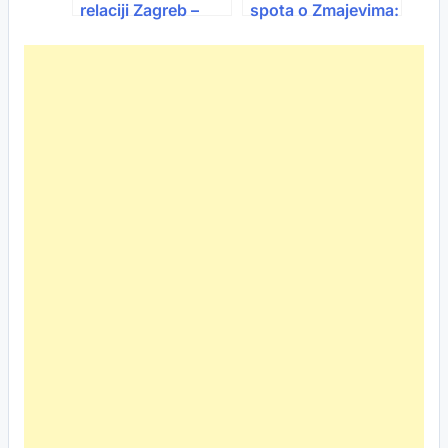
relaciji Zagreb –
spota o Zmajevima:
Virovitica:
Evo gdje će biti
Obustavljen
obustavljen
željeznički
saobraćaj
saobraćaj