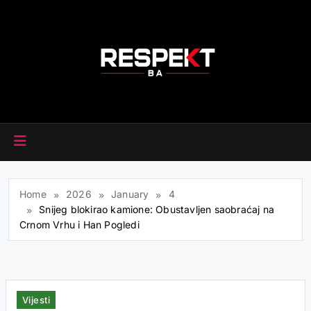
Skip
to
content
RESPEKT.BA
Home
2026
January
4
Snijeg blokirao kamione: Obustavljen saobraćaj na
Crnom Vrhu i Han Pogledi
Vijesti