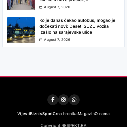
August 7, 2026
Ko je danas čekao autobus, mogao je
dočekati novi: Deset ISUZU vozila
izašlo na sarajevske ulice
August 7, 2026
Vijesti
Biznis
Sport
Crna hronika
Magazin
O nama
Copyright RESPEKT.BA