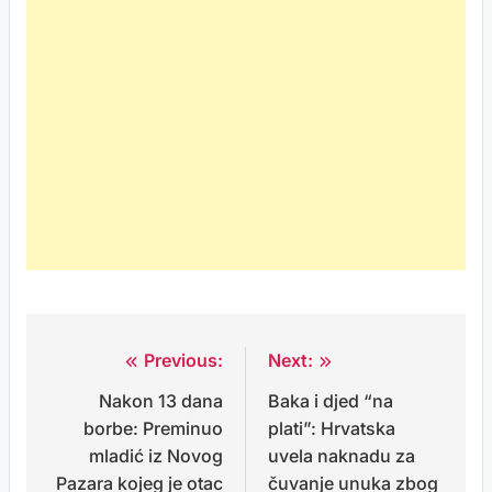
Previous:
Next:
Post
Nakon 13 dana
Baka i djed “na
navigation
borbe: Preminuo
plati”: Hrvatska
mladić iz Novog
uvela naknadu za
Pazara kojeg je otac
čuvanje unuka zbog