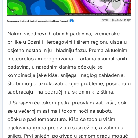
Nakon višednevnih obilnih padavina, vremenske
prilike u Bosni i Hercegovini i širem regionu ulaze u
osjetno nestabilniju i hladniju fazu. Prema aktuelnim
meteorološkim prognozama i kartama akumuliranih
padavina, u narednim danima očekuje se
kombinacija jake kiše, snijega i naglog zahlađenja,
što bi moglo uzrokovati brojne probleme, posebno u
saobraćaju i na područjima sklonim klizištima.
U Sarajevu će tokom petka preovladavati kiša, dok
se u večernjim satima i tokom noći na subotu
očekuje pad temperature. Kiša će tada u višim
dijelovima grada prelaziti u susnježicu, a zatim i u
snijeg. Prvi snježni pokrivač u samom gradu moguć