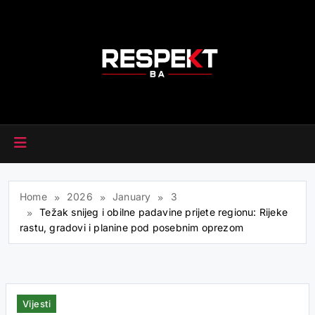
Skip
to
content
RESPEKT.BA
Home
2026
January
3
Težak snijeg i obilne padavine prijete regionu: Rijeke
rastu, gradovi i planine pod posebnim oprezom
Vijesti