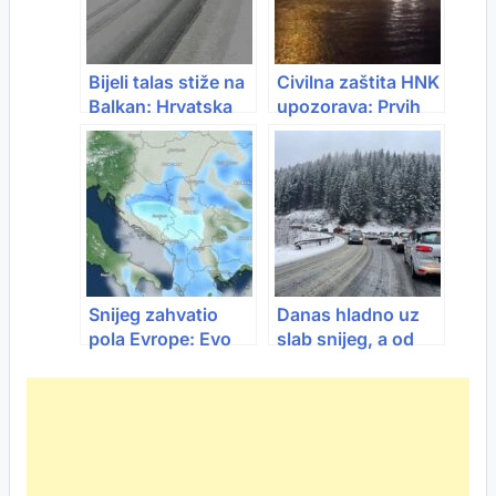
Bijeli talas stiže na
Civilna zaštita HNK
Balkan: Hrvatska
upozorava: Prvih
već pod snijegom,
dana januara stiže
BiH sljedeća na
“težak” val
udaru
vremena
Snijeg zahvatio
Danas hladno uz
pola Evrope: Evo
slab snijeg, a od
kako se vrijeme
petka još gore:
razvija od 28. do
Poledica u
30. marta
nizinama i snijeg u
višim krajevima