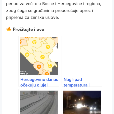
period za veći dio Bosne i Hercegovine i regiona,
zbog čega se građanima preporučuje oprez i
priprema za zimske uslove.
Pročitajte i ovo
Hercegovinu danas
Nagli pad
očekuju oluje i
temperatura i
obilne padavine:
snijeg u BiH i
Upaljen
regionu
narandžasti
meteoalarm