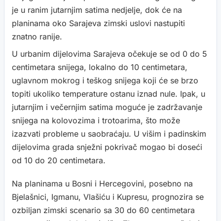
je u ranim jutarnjim satima nedjelje, dok će na
planinama oko Sarajeva zimski uslovi nastupiti
znatno ranije.
U urbanim dijelovima Sarajeva očekuje se od 0 do 5
centimetara snijega, lokalno do 10 centimetara,
uglavnom mokrog i teškog snijega koji će se brzo
topiti ukoliko temperature ostanu iznad nule. Ipak, u
jutarnjim i večernjim satima moguće je zadržavanje
snijega na kolovozima i trotoarima, što može
izazvati probleme u saobraćaju. U višim i padinskim
dijelovima grada snježni pokrivač mogao bi doseći
od 10 do 20 centimetara.
Na planinama u Bosni i Hercegovini, posebno na
Bjelašnici, Igmanu, Vlašiću i Kupresu, prognozira se
ozbiljan zimski scenario sa 30 do 60 centimetara