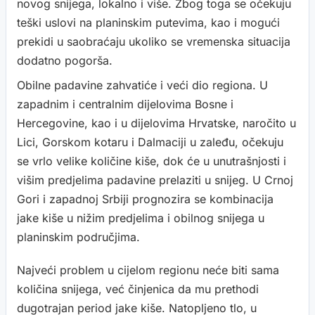
novog snijega, lokalno i više. Zbog toga se očekuju
teški uslovi na planinskim putevima, kao i mogući
prekidi u saobraćaju ukoliko se vremenska situacija
dodatno pogorša.
Obilne padavine zahvatiće i veći dio regiona. U
zapadnim i centralnim dijelovima Bosne i
Hercegovine, kao i u dijelovima Hrvatske, naročito u
Lici, Gorskom kotaru i Dalmaciji u zaleđu, očekuju
se vrlo velike količine kiše, dok će u unutrašnjosti i
višim predjelima padavine prelaziti u snijeg. U Crnoj
Gori i zapadnoj Srbiji prognozira se kombinacija
jake kiše u nižim predjelima i obilnog snijega u
planinskim područjima.
Najveći problem u cijelom regionu neće biti sama
količina snijega, već činjenica da mu prethodi
dugotrajan period jake kiše. Natopljeno tlo, u