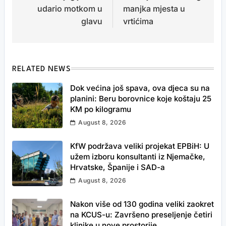
udario motkom u
manjka mjesta u
glavu
vrtićima
RELATED NEWS
Dok većina još spava, ova djeca su na
planini: Beru borovnice koje koštaju 25
KM po kilogramu
August 8, 2026
KfW podržava veliki projekat EPBiH: U
užem izboru konsultanti iz Njemačke,
Hrvatske, Španije i SAD-a
August 8, 2026
Nakon više od 130 godina veliki zaokret
na KCUS-u: Završeno preseljenje četiri
klinike u nove prostorije