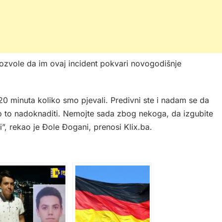
dozvole da im ovaj incident pokvari novogodišnje
u 20 minuta koliko smo pjevali. Predivni ste i nadam se da
 to nadoknaditi. Nemojte sada zbog nekoga, da izgubite
i”, rekao je Đole Đogani, prenosi Klix.ba.