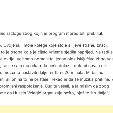
nio razloge zbog kojih je program morao biti prekinut.
o. Ovdje su i moje kolege koje stoje s lijeve strane, znači,
o je osoba koja je cijelo vrijeme sjedila naprijed. Ne radi s
 ovdje, već smo odradili taj jedan blok isključivo zbog vas
če, ranije sam mu rekao da neću dolaziti dok mi novac ne
ne možemo nastaviti dalje, ni 15 ni 20 minuta. Mi bismo
n, ali on na to ne pristaje i rekao je da se muzika prekine. 
e promijeni raspoloženje. Budite veseli, a ja mislim da zbog
ete da Husein Velagić organizuje nešto, bježite što dalje”,