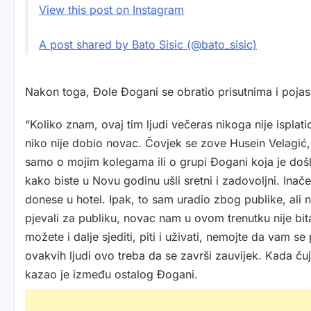
View this post on Instagram
A post shared by Bato Sisic (@bato_sisic)
Nakon toga, Đole Đogani se obratio prisutnima i pojas
“Koliko znam, ovaj tim ljudi večeras nikoga nije isplati
niko nije dobio novac. Čovjek se zove Husein Velagić, t
samo o mojim kolegama ili o grupi Đogani koja je došla
kako biste u Novu godinu ušli sretni i zadovoljni. Ina
donese u hotel. Ipak, to sam uradio zbog publike, ali 
pjevali za publiku, novac nam u ovom trenutku nije bita
možete i dalje sjediti, piti i uživati, nemojte da vam s
ovakvih ljudi ovo treba da se završi zauvijek. Kada čuj
kazao je između ostalog Đogani.