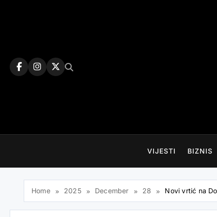
Skip
to
content
VIJESTI
BIZNIS
Home
2025
December
28
Novi vrtić na Do