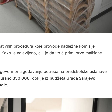
rativnih procedura koje provode nadležne komisije
ako je najavljeno, cilj je da vrtić primi prve mališane
njegovom prilagođavanju potrebama predškolske ustanove
gurano 350 000
, dok je iz
budžeta Grada Sarajevo
ndić
.