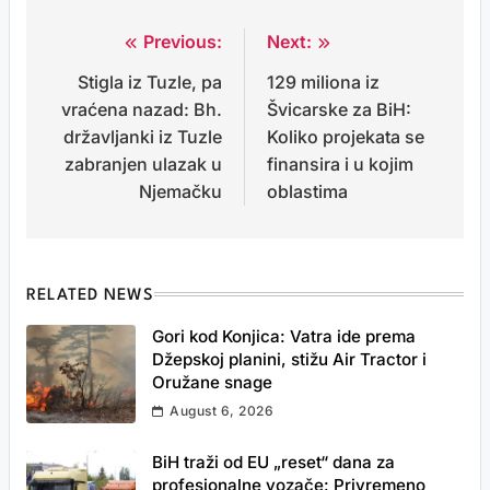
Previous:
Next:
Post
Stigla iz Tuzle, pa
129 miliona iz
navigation
vraćena nazad: Bh.
Švicarske za BiH:
državljanki iz Tuzle
Koliko projekata se
zabranjen ulazak u
finansira i u kojim
Njemačku
oblastima
RELATED NEWS
Gori kod Konjica: Vatra ide prema
Džepskoj planini, stižu Air Tractor i
Oružane snage
August 6, 2026
BiH traži od EU „reset“ dana za
profesionalne vozače: Privremeno