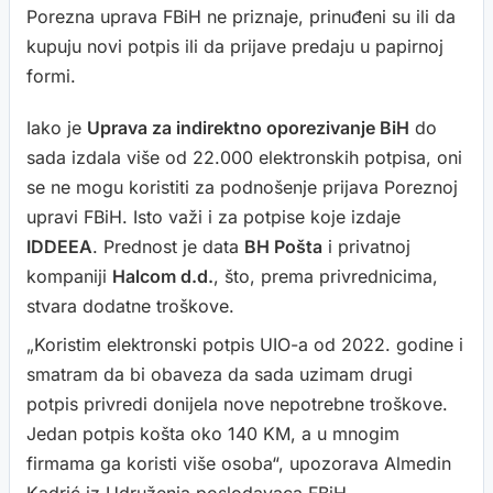
Porezna uprava FBiH ne priznaje, prinuđeni su ili da
kupuju novi potpis ili da prijave predaju u papirnoj
formi.
Iako je
Uprava za indirektno oporezivanje BiH
do
sada izdala više od 22.000 elektronskih potpisa, oni
se ne mogu koristiti za podnošenje prijava Poreznoj
upravi FBiH. Isto važi i za potpise koje izdaje
IDDEEA
. Prednost je data
BH Pošta
i privatnoj
kompaniji
Halcom d.d.
, što, prema privrednicima,
stvara dodatne troškove.
„Koristim elektronski potpis UIO-a od 2022. godine i
smatram da bi obaveza da sada uzimam drugi
potpis privredi donijela nove nepotrebne troškove.
Jedan potpis košta oko 140 KM, a u mnogim
firmama ga koristi više osoba“, upozorava Almedin