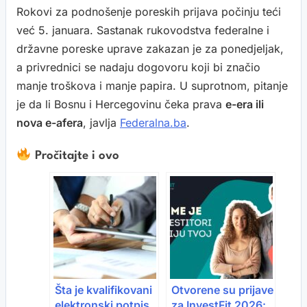
Rokovi za podnošenje poreskih prijava počinju teći
već 5. januara. Sastanak rukovodstva federalne i
državne poreske uprave zakazan je za ponedjeljak,
a privrednici se nadaju dogovoru koji bi značio
manje troškova i manje papira. U suprotnom, pitanje
je da li Bosnu i Hercegovinu čeka prava
e-era ili
nova e-afera
, javlja
Federalna.ba
.
Pročitajte i ovo
Šta je kvalifikovani
Otvorene su prijave
elektronski potpis
za InvestFit 2026: