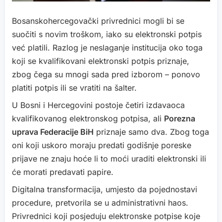
Bosanskohercegovački privrednici mogli bi se
suočiti s novim troškom, iako su elektronski potpis
već platili. Razlog je neslaganje institucija oko toga
koji se kvalifikovani elektronski potpis priznaje,
zbog čega su mnogi sada pred izborom – ponovo
platiti potpis ili se vratiti na šalter.
U Bosni i Hercegovini postoje četiri izdavaoca
kvalifikovanog elektronskog potpisa, ali
Porezna
uprava Federacije BiH
priznaje samo dva. Zbog toga
oni koji uskoro moraju predati godišnje poreske
prijave ne znaju hoće li to moći uraditi elektronski ili
će morati predavati papire.
Digitalna transformacija, umjesto da pojednostavi
procedure, pretvorila se u administrativni haos.
Privrednici koji posjeduju elektronske potpise koje