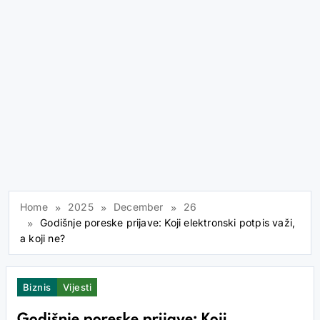
Home
2025
December
26
Godišnje poreske prijave: Koji elektronski potpis važi,
a koji ne?
Biznis
Vijesti
Godišnje poreske prijave: Koji