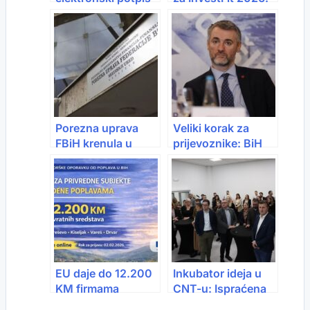
(e-potpis) i zašto
program koji
postaje obavezan?
biznise sprema za
investitorsko DA!
Porezna uprava
Veliki korak za
FBiH krenula u
prijevoznike: BiH
masovne kontrole:
ide na elektronski
Zapečaćeni objekti
tovarni list (e-CMR)
širom Federacije
EU daje do 12.200
Inkubator ideja u
KM firmama
CNT-u: Ispraćena
pogođenim
prva generacija,