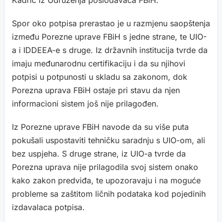
Kadrić iz Udruženja poslodavaca FBiH.
Spor oko potpisa prerastao je u razmjenu saopštenja
između Porezne uprave FBiH s jedne strane, te UIO-
a i IDDEEA-e s druge. Iz državnih institucija tvrde da
imaju međunarodnu certifikaciju i da su njihovi
potpisi u potpunosti u skladu sa zakonom, dok
Porezna uprava FBiH ostaje pri stavu da njen
informacioni sistem još nije prilagođen.
Iz Porezne uprave FBiH navode da su više puta
pokušali uspostaviti tehničku saradnju s UIO-om, ali
bez uspjeha. S druge strane, iz UIO-a tvrde da
Porezna uprava nije prilagodila svoj sistem onako
kako zakon predviđa, te upozoravaju i na moguće
probleme sa zaštitom ličnih podataka kod pojedinih
izdavalaca potpisa.