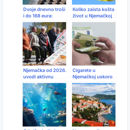
Dvoje dnevno troši
Koliko zaista košta
i do 168 eura:
život u Njemačkoj
Crnogorsko
2026: Plata od
primorje više nije
2.500 eura više
povoljna opcija
nije dovoljna?
Njemačka od 2026.
Cigarete u
uvodi aktivnu
Njemačkoj uskoro
penziju: Ko može
luksuz: Kutija bi
zarađivati do
mogla koštati više
2.000 eura
od 11 eura
mjesečno bez
poreza, a ko ostaje
“ispod crte”