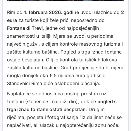
Rim od
1. februara 2026. godine
uvodi ulaznicu od
2
eura
za turiste koji žele prići neposredno do
Fontane di Trevi
, jedne od najposjećenijih
znamenitosti u Italiji. Mjera se uvodi u periodima
najvećih gužvi, s ciljem kontrole masovnog turizma i
zaštite kulturne baštine. Pogled s trga iznad fontane
ostaje besplatan. Cilj je kontrola turističkih tokova i
zaštita kulturne baštine. Grad procjenjuje da bi mjera
mogla donijeti oko 6,5 miliona eura godišnje.
Stanovnici Rima biće oslobođeni plaćanja.
Naplata će se odnositi na pristup prostoru uz
fontanu (stepenice i najbliži dio), dok će
pogled s
trga iznad fontane ostati besplatan
. Drugim
riječima, posjeta i fotografisanje “iz daljine” neće se
naplaćivati, ali ulazak u najopterećeniju zonu hoće.