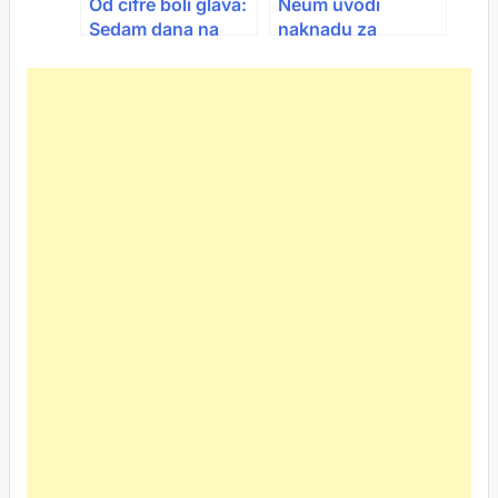
Od cifre boli glava:
Neum uvodi
Sedam dana na
naknadu za
Jadranu za
nezaposlene
porodicu košta
porodilje: Evo ko
više od 2.000 eura
ima pravo i koliko
dugo