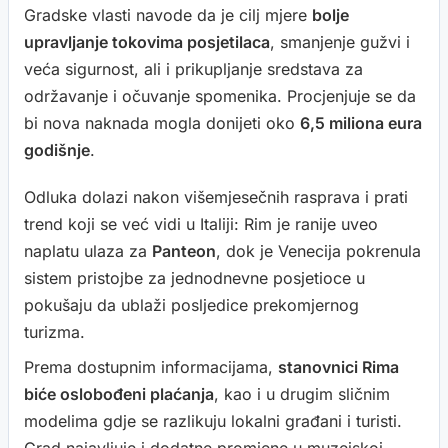
Gradske vlasti navode da je cilj mjere
bolje
upravljanje tokovima posjetilaca
, smanjenje gužvi i
veća sigurnost, ali i prikupljanje sredstava za
održavanje i očuvanje spomenika. Procjenjuje se da
bi nova naknada mogla donijeti oko
6,5 miliona eura
godišnje
.
Odluka dolazi nakon višemjesečnih rasprava i prati
trend koji se već vidi u Italiji: Rim je ranije uveo
naplatu ulaza za
Panteon
, dok je Venecija pokrenula
sistem pristojbe za jednodnevne posjetioce u
pokušaju da ublaži posljedice prekomjernog
turizma.
Prema dostupnim informacijama,
stanovnici Rima
biće oslobođeni plaćanja
, kao i u drugim sličnim
modelima gdje se razlikuju lokalni građani i turisti.