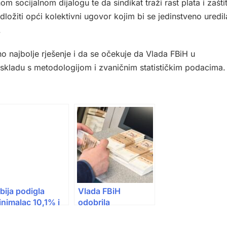
m socijalnom dijalogu te da sindikat traži rast plata i zašti
dložiti opći kolektivni ugovor kojim bi se jedinstveno uredil
.
no najbolje rješenje i da se očekuje da Vlada FBiH u
skladu s metodologijom i zvaničnim statističkim podacima.
bija podigla
Vlada FBiH
nimalac 10,1% i
odobrila
ate 5,1%: ko ide u
usklađivanje
nziju, a ko dobija
penzija od 11,26