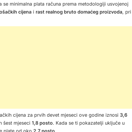
a se minimalna plata računa prema metodologiji usvojenoj
rošačkih cijena
i
rast realnog bruto domaćeg proizvoda
, pri
ačkih cijena za prvih devet mjeseci ove godine iznosi
3,6
ih šest mjeseci
1,8 posto
. Kada se ti pokazatelji uključe u
ne plate od oko
2,7 posto
.