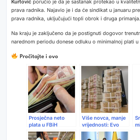
Kurtović
poručio je da je sastanak protekao u kvalitetno
prava radnika. Najavio je i da će sindikat u januaru pre
prava radnika, uključujući topli obrok i druga primanja
Na kraju je zaključeno da je postignuti dogovor trenut
narednom periodu donese odluku o minimalnoj plati u 
Pročitajte i ovo
Prosječna neto
Više novca, manje
Sr
plata u FBiH
vrijednosti: Evo
mi
porasla na 1.594
kolika je plata u
pl
KM: Rast od 16% u
FBiH
pe