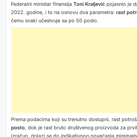
Federalni ministar finansija
Toni Kraljević
pojasnio je d
2022. godine, i to na osnovu dva parametra:
rast pot
čemu svaki učestvuje sa po 50 posto.
Prema podacima koji su trenutno dostupni, rast potroš
posto
, dok je rast bruto društvenog proizvoda za prv
izračun, dolazi se do indikativnog povećanja minimal