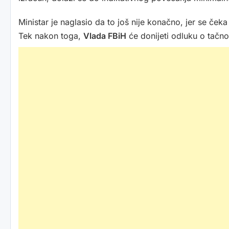
Ministar je naglasio da to još nije konačno, jer se ček
Tek nakon toga,
Vlada FBiH
će donijeti odluku o tačn