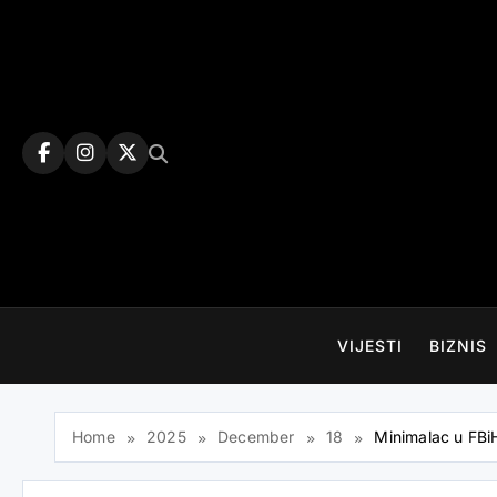
Skip
to
content
VIJESTI
BIZNIS
Home
2025
December
18
Minimalac u FBi