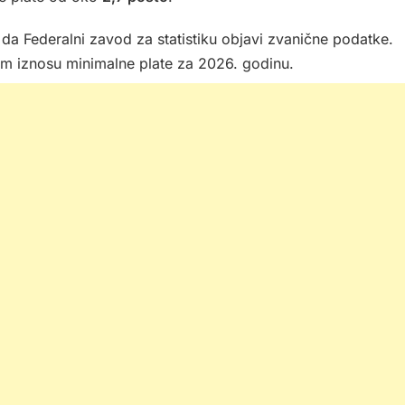
a da Federalni zavod za statistiku objavi zvanične podatke.
om iznosu minimalne plate za 2026. godinu.