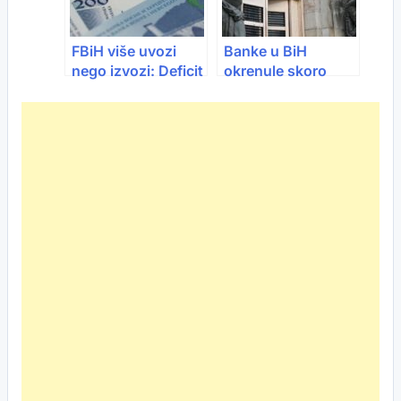
FBiH više uvozi
Banke u BiH
nego izvozi: Deficit
okrenule skoro
skoro 0,8 milijardi
200 milijardi KM za
KM u novembru
godinu dana