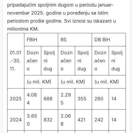
pripadajućim spoljnim dugom u periodu januar-
novembar 2025. godine u poređenju sa istim
periodom prošle godine. Svi iznosi su iskazani u
milionima KM.
FBiH
RS
DB BiH
01.01
Dozn
Spolj
Dozn
Spolj
Dozn
Spolj
.-30.
ačen
ni
ačen
ni
ačen
ni
11.
o
dug
o
dug
o
dug
(u mil. KM)
(u mil. KM)
(u mil. KM)
4.08
2.29
2025
688
355
260
14
4
5
3.65
2.06
2024
832
421
242
14
0
8