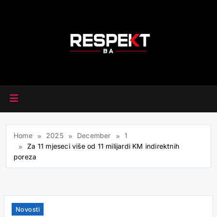
Skip
to
content
RESPEKT.BA
Home
2025
December
1
Za 11 mjeseci više od 11 milijardi KM indirektnih
poreza
Novosti