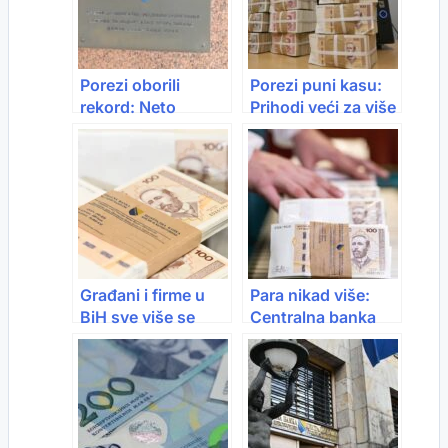
Porezi oborili
Porezi puni kasu:
rekord: Neto
Prihodi veći za više
raspodjela skoro 10
od 200 miliona KM
milijardi KM
Građani i firme u
Para nikad više:
BiH sve više se
Centralna banka
zadužuju: Krediti
BiH ruši rekorde
premašili 29,9
dobiti
milijardi KM