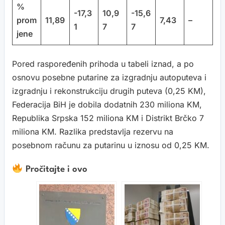
%
-17,3
10,9
-15,6
prom
11,89
7,43
–
1
7
7
jene
Pored raspoređenih prihoda u tabeli iznad, a po
osnovu posebne putarine za izgradnju autoputeva i
izgradnju i rekonstrukciju drugih puteva (0,25 KM),
Federacija BiH je dobila dodatnih 230 miliona KM,
Republika Srpska 152 miliona KM i Distrikt Brčko 7
miliona KM. Razlika predstavlja rezervu na
posebnom računu za putarinu u iznosu od 0,25 KM.
Pročitajte i ovo