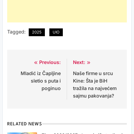
Tagged:
2025
UIO
Previous:
Next:
Post
Mladić iz Čapljine
Naše firme u srcu
navigation
sletio s puta i
Kine: Šta je BiH
poginuo
tražila na najvećem
sajmu pakovanja?
RELATED NEWS