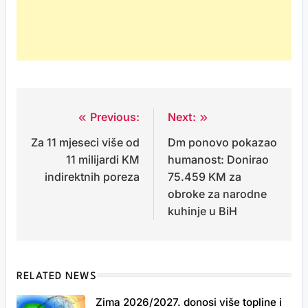
Previous:
Next:
Post
Za 11 mjeseci više od
Dm ponovo pokazao
navigation
11 milijardi KM
humanost: Donirao
indirektnih poreza
75.459 KM za
obroke za narodne
kuhinje u BiH
RELATED NEWS
Zima 2026/2027. donosi više topline i