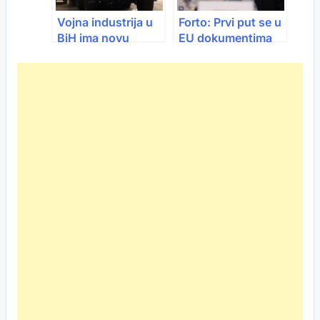
Vojna industrija u
Forto: Prvi put se u
BiH ima novu
EU dokumentima
zvijezdu: Za dan
spominje rješenje
+16 miliona KM
za naše vozače