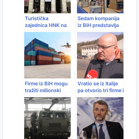
Turistička
Sedam kompanija
zajednica HNK na
iz BiH predstavlja
sajmu u Poljskoj
se na jednom od
predstavlja bogatu
najvećih svjetskih
ponudu
sajmova odbrane
Hercegovine
Firme iz BiH mogu
Vratio se iz Italije
tražiti milionski
pa otvorio tri firme i
povrat carina od
oživio Podrinje
SAD-a