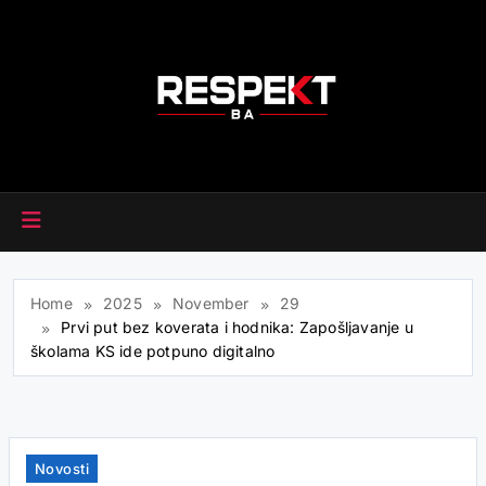
Skip
to
content
RESPEKT.BA
Home
2025
November
29
Prvi put bez koverata i hodnika: Zapošljavanje u
školama KS ide potpuno digitalno
Novosti