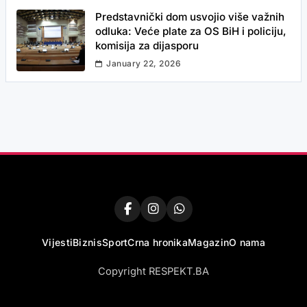
Predstavnički dom usvojio više važnih
odluka: Veće plate za OS BiH i policiju,
komisija za dijasporu
January 22, 2026
Vijesti
Biznis
Sport
Crna hronika
Magazin
O nama
Copyright RESPEKT.BA