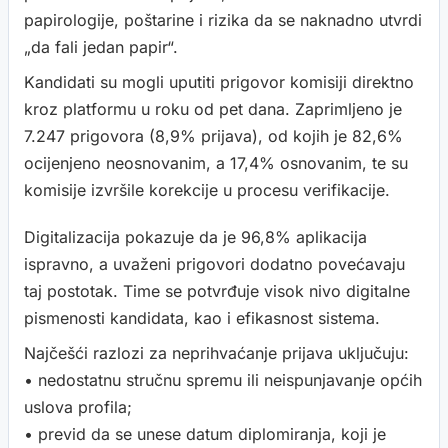
papirologije, poštarine i rizika da se naknadno utvrdi
„da fali jedan papir“.
Kandidati su mogli uputiti prigovor komisiji direktno
kroz platformu u roku od pet dana. Zaprimljeno je
7.247 prigovora (8,9% prijava), od kojih je 82,6%
ocijenjeno neosnovanim, a 17,4% osnovanim, te su
komisije izvršile korekcije u procesu verifikacije.
Digitalizacija pokazuje da je 96,8% aplikacija
ispravno, a uvaženi prigovori dodatno povećavaju
taj postotak. Time se potvrđuje visok nivo digitalne
pismenosti kandidata, kao i efikasnost sistema.
Najčešći razlozi za neprihvaćanje prijava uključuju:
• nedostatnu stručnu spremu ili neispunjavanje općih
uslova profila;
• previd da se unese datum diplomiranja, koji je