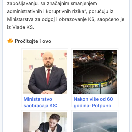
zapošljavanju, sa značajnim smanjenjem
administrativnih i koruptivnih rizika”, poručuju iz
Ministarstva za odgoj i obrazovanje KS, saopćeno je
iz Vlade KS.
Pročitajte i ovo
Ministarstvo
Nakon više od 60
saobraćaja KS:
godina: Potpuno
Sarajevo će prvi
obnovljena
put u historiji imati
tramvajska
električne
okretaljka na Ilidži
autobuse u javnom