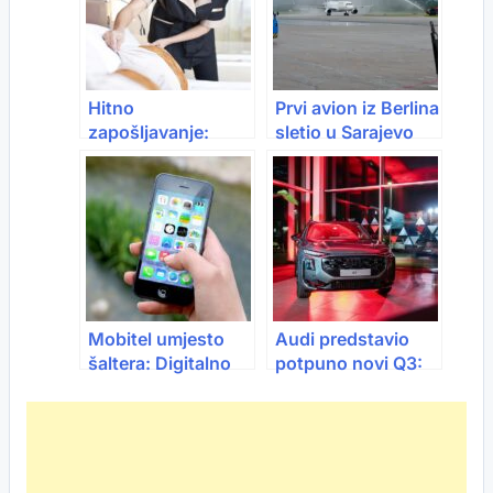
prevozu
Hitno
Prvi avion iz Berlina
zapošljavanje:
sletio u Sarajevo
Austrija nudi posao
i platu koju mnogi u
BiH mogu samo
sanjati
Mobitel umjesto
Audi predstavio
šaltera: Digitalno
potpuno novi Q3:
bankarstvo u BiH u
Tehnološki iskorak
snažnom porastu
u premium
kompaktnom SUV
segmentu