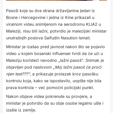
Pasoši koje su dva strana državljanina jedan iz
Bosne i Hercegovine i jedna iz Kine prikazali u
viralnom videu snimljenom na aerodromu KLIA2 u
Maleziji, nisu bili lažni, potvrdio je malezijski ministar
unutrašnjih poslova Saifudin Nasution Ismail.
Ministar je izašao pred javnost nakon što se pojavio
video u kojem bosanski influenser tvrdi da će ući u
Maleziju koristeći navodno „lažni pasoš“. Snimak je
objavljen pod naslovom
„Moj lažni pasoš će proći
njen test???“
, a prikazuje prolazak kroz pasošku
kontrolu koja, kako se ispostavilo, uopšte nije bila
prava kontrola – već pomoćni policijski punkt.
Nakon objave videa pokrenute su provjere, a
ministar je potvrdio da su obje osobe legalno ušle i
izašle iz zemlje.