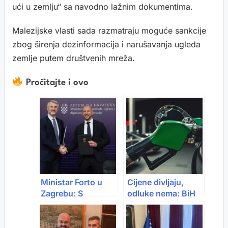
ući u zemlju“ sa navodno lažnim dokumentima.
Malezijske vlasti sada razmatraju moguće sankcije
zbog širenja dezinformacija i narušavanja ugleda
zemlje putem društvenih mreža.
Pročitajte i ovo
Ministar Forto u
Cijene divljaju,
Zagrebu: S
odluke nema: BiH
Hrvatskom ćemo
bez mjera dok
raditi na razvoju
region reaguje
digitalne