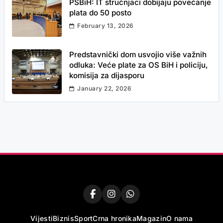
PSBiH: IT stručnjaci dobijaju povećanje
plata do 50 posto
February 13, 2026
Predstavnički dom usvojio više važnih
odluka: Veće plate za OS BiH i policiju,
komisija za dijasporu
January 22, 2026
Vijesti
Biznis
Sport
Crna hronika
Magazin
O nama