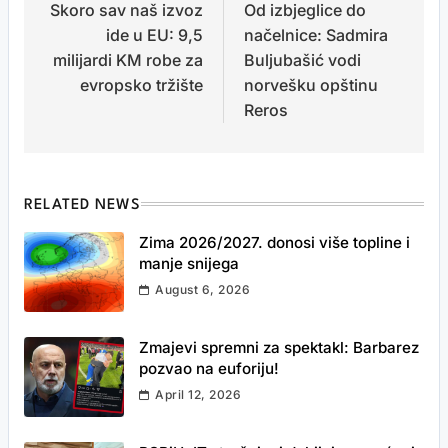
Skoro sav naš izvoz
Od izbjeglice do
navigation
ide u EU: 9,5
načelnice: Sadmira
milijardi KM robe za
Buljubašić vodi
evropsko tržište
norvešku opštinu
Reros
RELATED NEWS
Zima 2026/2027. donosi više topline i
manje snijega
August 6, 2026
Zmajevi spremni za spektakl: Barbarez
pozvao na euforiju!
April 12, 2026