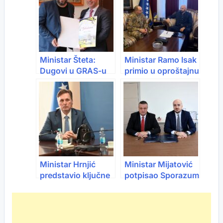
infrastrukture i e-
usluga
Ministar Šteta:
Ministar Ramo Isak
Dugovi u GRAS-u
primio u oproštajnu
se smanjuju
posjetu zamjenika
komandanta
EUFOR-a
Ministar Hrnjić
Ministar Mijatović
predstavio ključne
potpisao Sporazum
mjere novog
o saradnji sa IFC-
Programa novčanih
om: Omogućen
podrški članovima
razvoj i provođenje
Odbora za
okvira Eko-