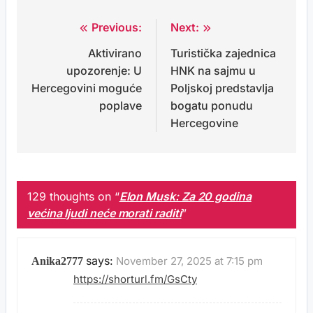
Previous:
Next:
Post
Aktivirano
Turistička zajednica
navigation
upozorenje: U
HNK na sajmu u
Hercegovini moguće
Poljskoj predstavlja
poplave
bogatu ponudu
Hercegovine
129 thoughts on “
Elon Musk: Za 20 godina
većina ljudi neće morati raditi
”
says:
November 27, 2025 at 7:15 pm
Anika2777
https://shorturl.fm/GsCty