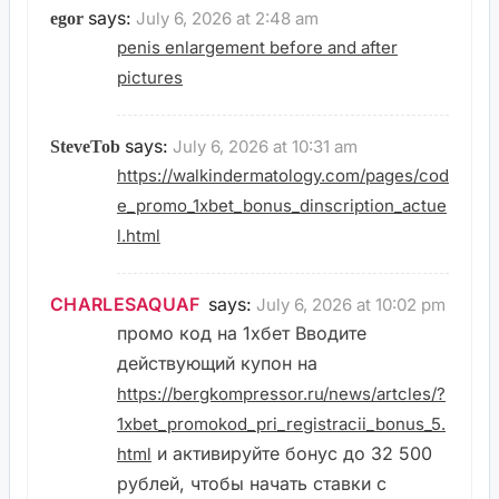
says:
July 6, 2026 at 2:48 am
egor
penis enlargement before and after
pictures
says:
July 6, 2026 at 10:31 am
SteveTob
https://walkindermatology.com/pages/cod
e_promo_1xbet_bonus_dinscription_actue
l.html
CHARLESAQUAF
says:
July 6, 2026 at 10:02 pm
промо код на 1хбет Вводите
действующий купон на
https://bergkompressor.ru/news/artcles/?
1xbet_promokod_pri_registracii_bonus_5.
и активируйте бонус до 32 500
html
рублей, чтобы начать ставки с