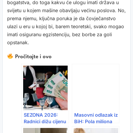
bogatstva, do toga kakvu će ulogu imati država u
svijetu u kojem mašine obavljaju većinu poslova. No,
prema njemu, ključna poruka je da čovječanstvo
ulazi u eru u kojoj bi, barem teoretski, svako mogao
imati osiguranu egzistenciju, bez borbe za goli
opstanak.
Pročitajte i ovo
SEZONA 2026:
Masovni odlazak iz
Radnici dižu cijenu
BiH: Pola miliona
– bez 1.500 € niko
ljudi otišlo u 10