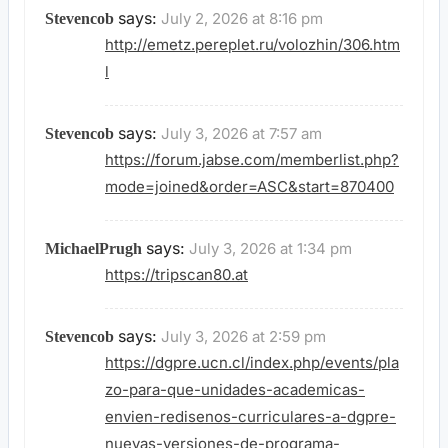
says:
July 2, 2026 at 8:16 pm
Stevencob
http://emetz.pereplet.ru/volozhin/306.htm
l
says:
July 3, 2026 at 7:57 am
Stevencob
https://forum.jabse.com/memberlist.php?
mode=joined&order=ASC&start=870400
says:
July 3, 2026 at 1:34 pm
MichaelPrugh
https://tripscan80.at
says:
July 3, 2026 at 2:59 pm
Stevencob
https://dgpre.ucn.cl/index.php/events/pla
zo-para-que-unidades-academicas-
envien-redisenos-curriculares-a-dgpre-
nuevas-versiones-de-programa-