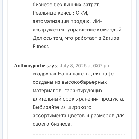
бизнесе без лишних затрат.
Реальные кейсы: CRM,
автоматизация продаж, ИИ-
инструменты, управление командой.
Делюсь тем, что работает в Zaruba
Fitness
says:
July 8, 2026 at 6:07 pm
Anthonypoche
Наши пакеты для кофе
квадропак
созданы из высокобарьерных
материалов, гарантирующих
длительный срок хранения продукта.
Выбирайте из широкого
ассортимента цветов и размеров для
своего бизнеса.