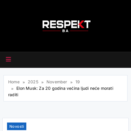
Skip
to
content
RESPEKT.BA
Home
2025
November
19
Elon Musk: Za 20 godina većina ljudi neće morati
raditi
Novosti