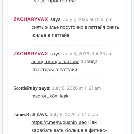
“Кофе-Принтер.РФ”.
ZACHARYVAX
says:
July 7, 2026 at 11:55 pm
снять
снять жилье посуточно в паттайя
жилье в паттайе
ZACHARYVAX
says:
July 8, 2026 at 4:23 am
аренда
аренда кондо паттайя
квартиры в паттайя
says:
July 8, 2026 at 11:21 am
ScottiePulty
maorou_k8m leak
says:
July 8, 2026 at 5:10 pm
JamesBriff
Как
https://t.me/hudushin_seo
зарабатывать больше в фитнес-