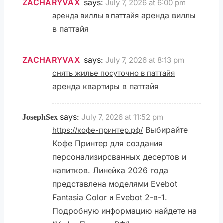
ZACHARYVAX
says:
July 7, 2026 at 6:00 pm
аренда виллы
аренда виллы в паттайя
в паттайя
ZACHARYVAX
says:
July 7, 2026 at 8:13 pm
снять жилье посуточно в паттайя
аренда квартиры в паттайя
says:
July 7, 2026 at 11:52 pm
JosephSex
Выбирайте
https://кофе-принтер.рф/
Кофе Принтер для создания
персонализированных десертов и
напитков. Линейка 2026 года
представлена моделями Evebot
Fantasia Color и Evebot 2-в-1.
Подробную информацию найдете на