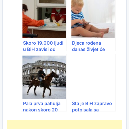
neće raditi!
godina
Skoro 19.000 ljudi
Djeca rođena
u BiH zavisi od
danas živjet će
javnih kuhinja:
potpuno drugačiji
Topli obrok postao
život nego njihove
pitanje opstanka
generacije prije
Pala prva pahulja
Šta je BiH zapravo
nakon skoro 20
potpisala sa
godina: Pula dobila
Hrvatskom: “Dobit
“zimski štimung”
ćemo tri puta
skuplji plin, a struja