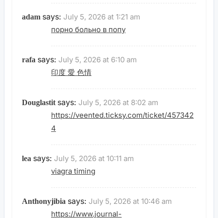
says:
July 5, 2026 at 1:21 am
adam
порно больно в попу
says:
July 5, 2026 at 6:10 am
rafa
印度 愛 色情
says:
July 5, 2026 at 8:02 am
Douglastit
https://veented.ticksy.com/ticket/457342
4
says:
July 5, 2026 at 10:11 am
lea
viagra timing
says:
July 5, 2026 at 10:46 am
Anthonyjibia
https://www.journal-