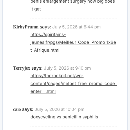
penis enlargement surgery how big does
it get
says:
July 5, 2026 at 6:44 pm
KirbyPrumn
https://spiritains-
jeunes.fr/pgs/Meilleur_Code_Promo_1xBe
t_Afrique.html
says:
July 5, 2026 at 9:10 pm
Terryjex
https://therockpit.net/wp-
content/pages/melbet_free_promo_code_
enter__.html
says:
July 5, 2026 at 10:04 pm
caio
doxycycline vs penicillin syphilis