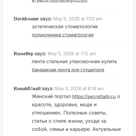
says:
May 5, 2026 at 7:03 am
Davidceame
эстетическая стоматология
поликлиника стоматология
says:
May 5, 2026 at 7:12 am
Russelfep
лента стальная упаковочная купить
бандажная лента для глушителя
says:
May 5, 2026 at 8:16 am
RonaldUnaft
Женский портал
о
https://secretlady.ru
красоте, здоровье, моде и
отношениях. Полезные советы,
статьи о стиле жизни, уходе за
собой, семье и карьере. Актуальные