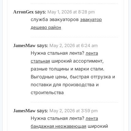
says:
May 1, 2026 at 8:28 pm
ArronGex
служба эвакуаторов
эвакуатор
дешево район
says:
May 2, 2026 at 6:24 am
JamesMaw
Нужна стальная лента?
лента
широкий ассортимент,
стальная
разные толщины и марки стали.
Выгодные цены, быстрая отгрузка и
поставки для производства и
строительства
says:
May 2, 2026 at 3:59 pm
JamesMaw
Нужна стальная лента?
лента
широкий
бандажная нержавеющая