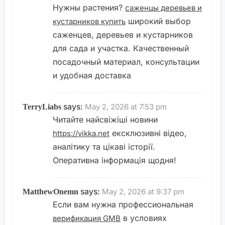
Нужны растения?
саженцы деревьев и
широкий выбор
кустарников купить
саженцев, деревьев и кустарников
для сада и участка. Качественный
посадочный материал, консультации
и удобная доставка
says:
May 2, 2026 at 7:53 pm
TerryLiabs
Читайте найсвіжіші новини
ексклюзивні відео,
https://vikka.net
аналітику та цікаві історії.
Оперативна інформація щодня!
says:
May 2, 2026 at 9:37 pm
MatthewOnemn
Если вам нужна профессиональная
в условиях
верификация GMB