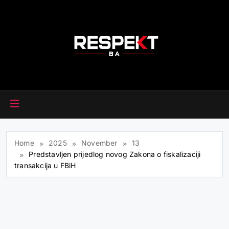
Skip
to
content
RESPEKT.BA
Home
2025
November
13
Predstavljen prijedlog novog Zakona o fiskalizaciji
transakcija u FBiH