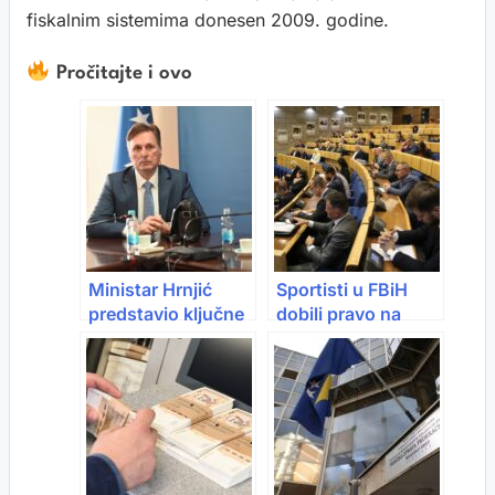
fiskalnim sistemima donesen 2009. godine.
Pročitajte i ovo
Ministar Hrnjić
Sportisti u FBiH
predstavio ključne
dobili pravo na
mjere novog
doživotnu
Programa novčanih
mjesečnu naknadu
podrški članovima
Odbora za
poljoprivredu
Predstavničkog
doma Parlamenta