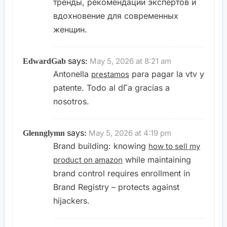
тренды, рекомендации экспертов и
вдохновение для современных
женщин.
says:
May 5, 2026 at 8:21 am
EdwardGab
Antonella
para pagar la vtv y
prestamos
patente. Todo al dГ­a gracias a
nosotros.
says:
May 5, 2026 at 4:19 pm
Glennglymn
Brand building: knowing
how to sell my
while maintaining
product on amazon
brand control requires enrollment in
Brand Registry – protects against
hijackers.