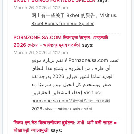
8XBET BONUS FÜR NEUE SPIELER
says:
March 26, 2026 at 1:17 pm
网上有一些关于 8xbet 的警告。Visit us:
8xbet Bonus für neue Spieler
PORNZONE.SA.COM নিরাপত্তা উদ্বেগ: ফেব্রুয়ারি
2026 ডোমেন - অবিলম্বে স্ক্যাম সতর্কতা
says:
March 26, 2026 at 1:17 pm
لا تقم بزيارة موقع Pornzone.sa.com تحت
أي ظرف من الظروف. يتمتع هذا النطاق
الجديد تمامًا لشهر فبراير 2026 بدرجة ثقة
صفر ويستخدم كل الحيل ليبدو شرعيًا مع
إخفاء المشغلين الحقيقيين.Visit us:
pornzone.sa.com নিরাপত্তা উদ্বেগ: ফেব্রুয়ারি
2026 ডোমেন – অবিলম্বে স্ক্যাম সতর্কতা
स्किप.इन.नेट विश्वसनीयता दुर्घटना: अभी-अभी बनी साइट =
धोखाधड़ी ज्वालामुखी
says: