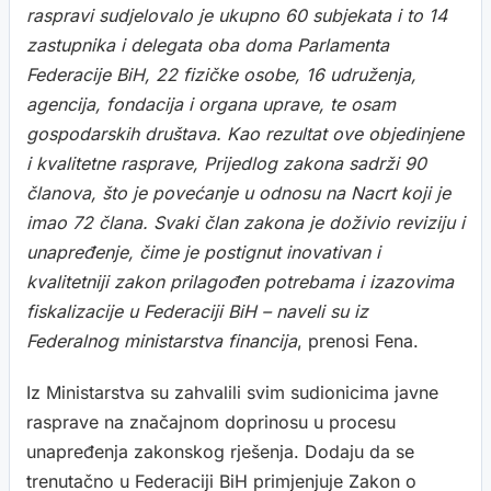
raspravi sudjelovalo je ukupno 60 subjekata i to 14
zastupnika i delegata oba doma Parlamenta
Federacije BiH, 22 fizičke osobe, 16 udruženja,
agencija, fondacija i organa uprave, te osam
gospodarskih društava. Kao rezultat ove objedinjene
i kvalitetne rasprave, Prijedlog zakona sadrži 90
članova, što je povećanje u odnosu na Nacrt koji je
imao 72 člana. Svaki član zakona je doživio reviziju i
unapređenje, čime je postignut inovativan i
kvalitetniji zakon prilagođen potrebama i izazovima
fiskalizacije u Federaciji BiH – naveli su iz
Federalnog ministarstva financija
, prenosi Fena.
Iz Ministarstva su zahvalili svim sudionicima javne
rasprave na značajnom doprinosu u procesu
unapređenja zakonskog rješenja. Dodaju da se
trenutačno u Federaciji BiH primjenjuje Zakon o