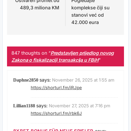
Ostvaren promet od
Pogledajte
489,3 miliona KM
komplekse čiji su
stanovi već od
42.000 eura
847 thoughts on “
Predstavljen prijedlog novog
Zakona o fiskalizaciji transakcija u FBiH
”
says:
November 26, 2025 at 1:55 am
Daphne2850
https://shorturl.fm/iRJpe
says:
November 27, 2025 at 7:16 pm
Lillian1188
https://shorturl.fm/rbk6J