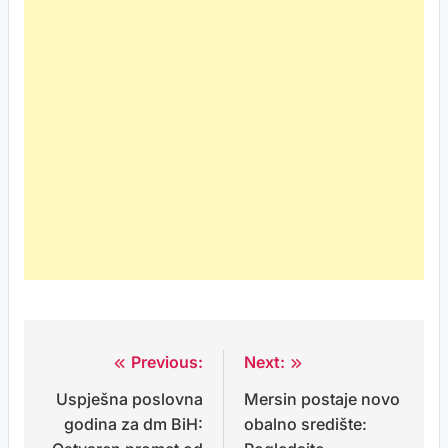
Previous:
Next:
Post
Uspješna poslovna
Mersin postaje novo
navigation
godina za dm BiH:
obalno središte: