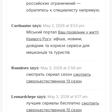
российских ограничений —
обратитесь к специалисту напрямую.
says:
May 2, 2026 at 9:53 pm
Curtisautor
Міський портал
Ваш провідник у житті
: афіша, новини,
Кривого Рогу
довідник та корисні сервіси для
мешканців та туристів
says:
May 3, 2026 at 2:56 am
Ronniesex
смотреть сериал сезон
смотреть
сверхъестественное 13 сезон
says:
May 3, 2026 at 9:17 am
Leonardchepe
лучшие сериалы бесплатно
смотреть
сверхъестественное 10 сезон