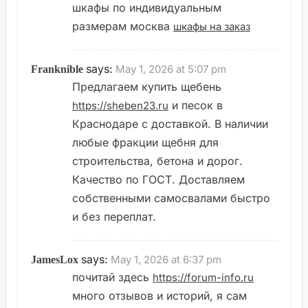
шкафы по индивидуальным
размерам москва
шкафы на заказ
says:
May 1, 2026 at 5:07 pm
Franknible
Предлагаем купить щебень
и песок в
https://sheben23.ru
Краснодаре с доставкой. В наличии
любые фракции щебня для
строительства, бетона и дорог.
Качество по ГОСТ. Доставляем
собственными самосвалами быстро
и без переплат.
says:
May 1, 2026 at 6:37 pm
JamesLox
почитай здесь
https://forum-info.ru
много отзывов и историй, я сам