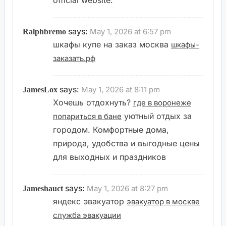
official website.
says:
May 1, 2026 at 6:57 pm
Ralphbremo
шкафы купе на заказ москва
шкафы-
заказать.рф
says:
May 1, 2026 at 8:11 pm
JamesLox
Хочешь отдохнуть?
где в воронеже
уютный отдых за
попариться в бане
городом. Комфортные дома,
природа, удобства и выгодные цены
для выходных и праздников
says:
May 1, 2026 at 8:27 pm
Jameshauct
яндекс эвакуатор
эвакуатор в москве
служба эвакуации